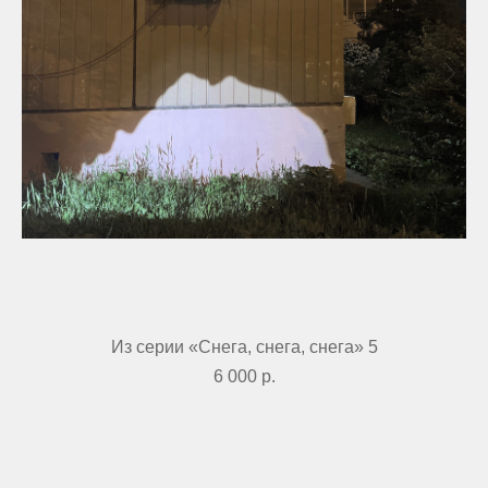
Из серии «Снега, снега, снега» 5
+ 7 812 213 32 02
paf@sevcableport.ru
Мы в социальных сетях
6 000
р.
Телеграм
Информация
об организаторе
Дзен
Политика
конфиденциальности
Вконтакте
©2022–2026 PAF