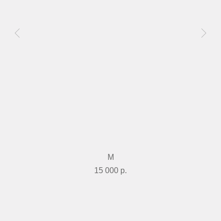
М
+ 7 812 213 32 02
paf@sevcableport.ru
Мы в социальных сетях
15 000
р.
Телеграм
Информация
об организаторе
Дзен
Политика
конфиденциальности
Вконтакте
©2022–2026 PAF