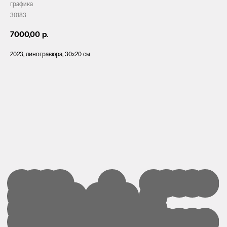
графика
30183
7000,00
р.
2023, линогравюра, 30x20 см
+ 7 812 213 32 02
paf@sevcableport.ru
Мы в социальных сетях
Телеграм
Информация
об организаторе
Дзен
Политика
конфиденциальности
Вконтакте
©2022–2026 PAF
& Севкабель Порт