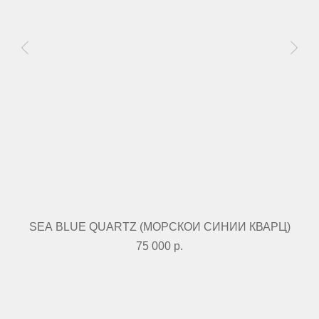
SEA BLUE QUARTZ (МОРСКОЙ СИНИЙ КВАРЦ)
+ 7 812 213 32 02
paf@sevcableport.ru
Мы в социальных сетях
75 000
р.
Телеграм
Информация
об организаторе
Дзен
Политика
конфиденциальности
Вконтакте
©2022–2026 PAF